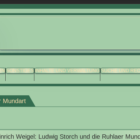
EN
SONSTIGES
INHALTE UND VERWALTUNG
SUCHE UND RE
er Mundart
inrich Weigel: Ludwig Storch und die Ruhlaer Mund