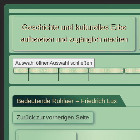
Skip
to
Geschichte und kulturelles Erbe
content
aufbereiten und zugänglich machen
Auswahl öffnen
Auswahl schließen
HOME
DER VEREIN
CHRONIKEN
DIE INDUSTRIE
MUSE
Bedeutende Ruhlaer – Friedrich Lux