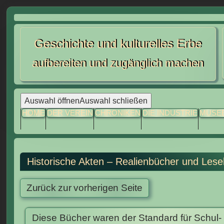
Skip
to
Geschichte und kulturelles Erbe
content
aufbereiten und zugänglich machen
Auswahl öffnen
Auswahl schließen
HOME
DER VEREIN
CHRONIKEN
DIE INDUSTRIE
MUSE
Historische Akten – Realienbücher und Les
Diese Bücher waren der Standard für Schul