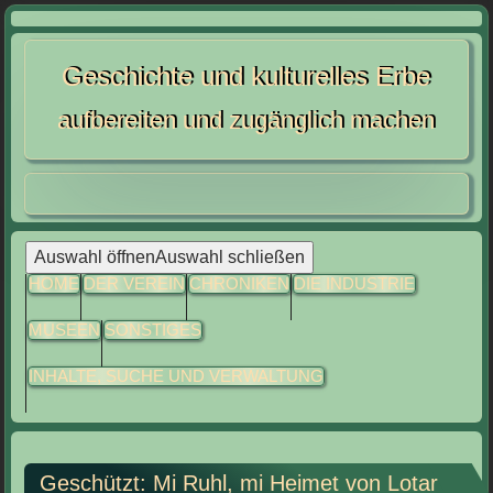
Skip
to
Geschichte und kulturelles Erbe
content
aufbereiten und zugänglich machen
Auswahl öffnen
Auswahl schließen
HOME
DER VEREIN
CHRONIKEN
DIE INDUSTRIE
MUSEEN
SONSTIGES
INHALTE, SUCHE UND VERWALTUNG
Geschützt: Mi Ruhl, mi Heimet von Lotar