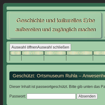
Skip
to
Geschichte und kulturelles Erbe
content
aufbereiten und zugänglich machen
Auswahl öffnen
Auswahl schließen
HOME
DER VEREIN
CHRONIKEN
DIE INDUSTRIE
MUSE
Geschützt: Ortsmuseum Ruhla – Anwesenh
Dieser Inhalt ist passwortgeschützt. Bitte gib unten das 
Passwort: