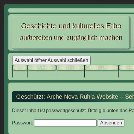
Skip
to
Geschichte und kulturelles Erbe
content
aufbereiten und zugänglich machen
Auswahl öffnen
Auswahl schließen
HOME
DER VEREIN
CHRONIKEN
DIE INDUSTRIE
MUSE
Geschützt: Arche Nova Ruhla Website – Sei
Dieser Inhalt ist passwortgeschützt. Bitte gib unten das 
Passwort: