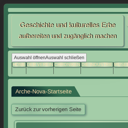
Skip
to
Geschichte und kulturelles Erbe
content
aufbereiten und zugänglich machen
Auswahl öffnen
Auswahl schließen
HOME
DER VEREIN
CHRONIKEN
DIE INDUSTRIE
MUSE
Arche-Nova-Startseite