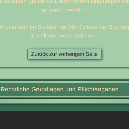
rweise haben Sie die URL nicht korrekt eingetragen o
gefunden werden.
rück oder wählen Sie über die Menüs bzw. die Such
gezielt eine neue Seite aus.
Rechtliche Grundlagen und Pflichtangaben