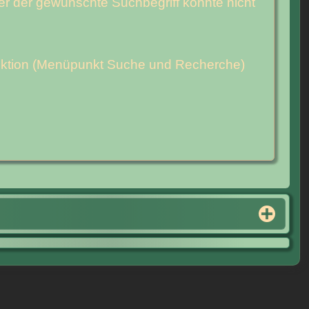
der der gewünschte Suchbegriff konnte nicht
funktion (Menüpunkt Suche und Recherche)