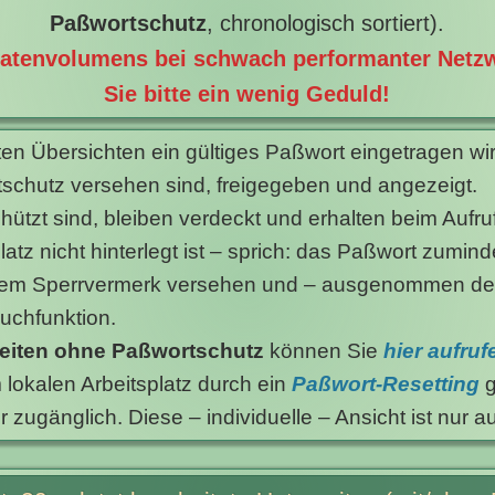
Paßwortschutz
, chronologisch sortiert).
Datenvolumens bei schwach performanter Net
Sie bitte ein wenig Geduld!
ten Übersichten ein gültiges Paßwort eingetragen wir
schutz versehen sind, freigegeben und angezeigt.
ützt sind, bleiben verdeckt und erhalten beim Aufru
tz nicht hinterlegt ist – sprich: das Paßwort zumind
inem Sperrvermerk versehen und – ausgenommen der Ti
uchfunktion.
eiten ohne Paßwortschutz
können Sie
hier aufruf
lokalen Arbeitsplatz durch ein
Paßwort-Resetting
g
gänglich. Diese – individuelle – Ansicht ist nur auf 