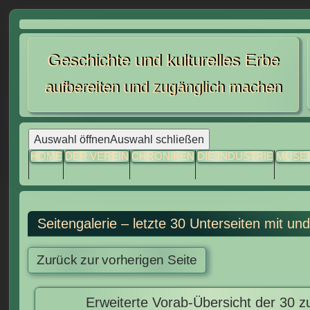
Skip
to
Geschichte und kulturelles Erbe
content
aufbereiten und zugänglich machen
Auswahl öffnen
Auswahl schließen
HOME
DER VEREIN
CHRONIKEN
DIE INDUSTRIE
MUSE
Seitengalerie – letzte 30 Unterseiten mit u
Erweiterte Vorab-Übersicht der 30 z